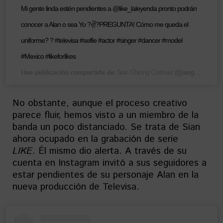
Mi gente linda estén pendientes a @like_laleyenda pronto podrán
conocer a Alan o sea Yo ?✌?PREGUNTA! Cómo me queda el
uniforme? ? #televisa #selfie #actor #singer #dancer #model
#Mexico #likeforlikes
Una publicación compartida de
(@angelessian) el
Sian Chiong Crehuet
No obstante, aunque el proceso creativo
parece fluir, hemos visto a un miembro de la
banda un poco distanciado. Se trata de Sian
ahora ocupado en la grabación de serie
LIKE
. Él mismo dio alerta. A través de su
cuenta en Instagram invitó a sus seguidores a
estar pendientes de su personaje Alan en la
nueva producción de Televisa.