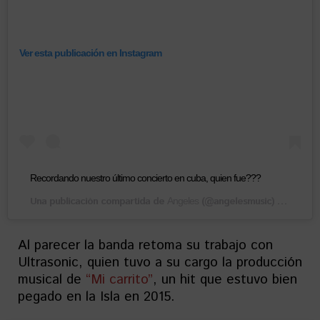
Ver esta publicación en Instagram
Recordando nuestro último concierto en cuba, quien fue???
Una publicación compartida de
(@angelesmusic) el
Angeles
23 Abr,
Al parecer la banda retoma su trabajo con
Ultrasonic, quien tuvo a su cargo la producción
musical de
“Mi carrito”
, un hit que estuvo bien
pegado en la Isla en 2015.