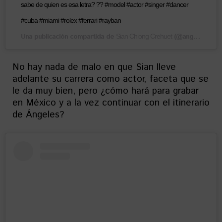
sabe de quien es esa letra? ?? #model #actor #singer #dancer
#cuba #miami #rolex #ferrari #rayban
Una publicación compartida de
(@angelessian) el
Sian Chiong Crehuet
No hay nada de malo en que Sian lleve
adelante su carrera como actor, faceta que se
le da muy bien, pero ¿cómo hará para grabar
en México y a la vez continuar con el itinerario
de Ángeles?