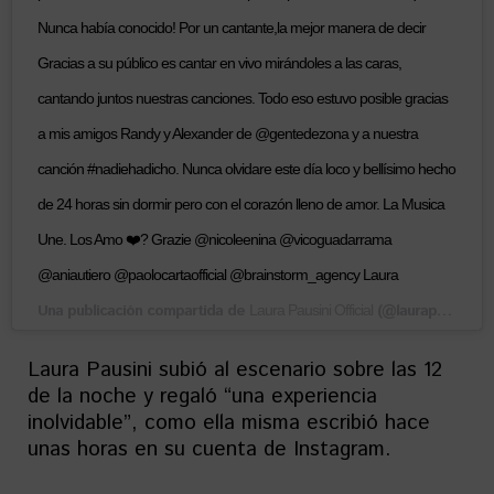
Nunca había conocido! Por un cantante,la mejor manera de decir
Gracias a su público es cantar en vivo mirándoles a las caras,
cantando juntos nuestras canciones. Todo eso estuvo posible gracias
a mis amigos Randy y Alexander de @gentedezona y a nuestra
canción #nadiehadicho. Nunca olvidare este día loco y bellísimo hecho
de 24 horas sin dormir pero con el corazón lleno de amor. La Musica
Une. Los Amo ❤️? Grazie @nicoleenina @vicoguadarrama
@aniautiero @paolocartaofficial @brainstorm_agency Laura
Una publicación compartida de
(@laurapausini) el
Laura Pausini Official
Laura Pausini subió al escenario sobre las 12
de la noche y regaló “una experiencia
inolvidable”, como ella misma escribió hace
unas horas en su cuenta de Instagram.