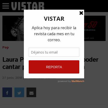
Pop
Laura Pausini: Mi sueño era poder
cantar para mis fans en Cuba
27 junio, 2018
por
Redacción VISTAR