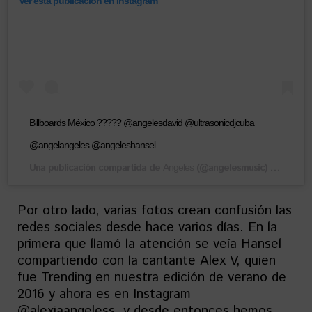
Ver esta publicación en Instagram
Billboards México ????? @angelesdavid @ultrasonicdjcuba
@angelangeles @angeleshansel
Una publicación compartida de
(@angelesmusic) el
Angeles
17 Ago,
Por otro lado, varias fotos crean confusión las
redes sociales desde hace varios días. En la
primera que llamó la atención se veía Hansel
compartiendo con la cantante Alex V, quien
fue Trending en nuestra edición de verano de
2016 y ahora es en Instagram
@alexiaangeless, y desde entonces hemos