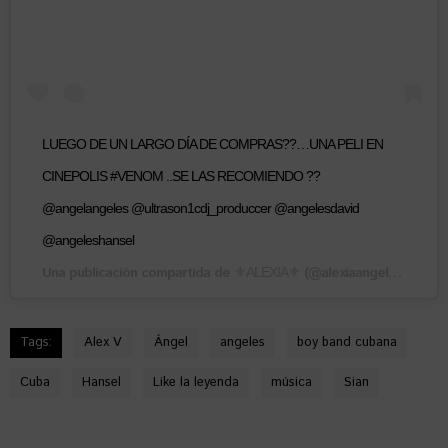
LUEGO DE UN LARGO DÍA DE COMPRAS??…UNA PELI EN
CINEPOLIS #VENOM ..SE LAS RECOMIENDO ??
@angelangeles @ultrason1cdj_produccer @angelesdavid
@angeleshansel
Una publicación compartida de
(@alexiaangeless) el
⚜️ALEXIA⚜️
11
Tags:
Alex V
Ángel
angeles
boy band cubana
Cuba
Hansel
Like la leyenda
música
Sian