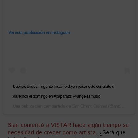
Ver esta publicación en Instagram
Buenas tardes mi gente linda no dejen pasar este concierto q
daremos el domingo en #paparazzi @angelesmusic
Una publicación compartida de
(@angelessian) el
Sian Chiong Crehuet
Sian comentó a VISTAR hace algún tiempo su
necesidad de crecer como artista
. ¿Será que