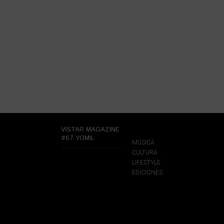
VISTAR MAGAZINE
#67 YOMIL
MÚSICA
CULTURA
LIFESTYLE
EDICIONES