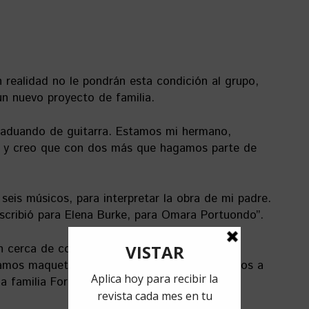
 realidad no le pondrán esta condición al grupo,
un nuevo proyecto de familia.
graduando de guitarra. Estamos mi hermano,
, y creo que con dos más que hagamos parte de
eis músicos, para interpretar la obra de mi padre.
scribió para Elena Burke, para Omara Portuondo”.
en cerca de concretarse. “Creo que cuando
tamos maquetando −debe salir este año− vamos a
a familia Formell”, aseguró.