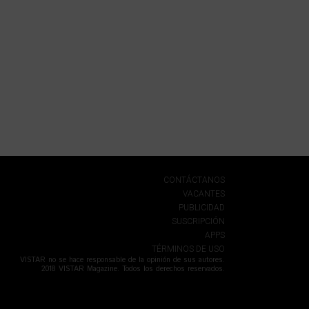
CONTÁCTANOS
VACANTES
PUBLICIDAD
SUSCRIPCIÓN
APPS
TÉRMINOS DE USO
VISTAR no se hace responsable de la opinión de sus autores.
2018 VISTAR Magazine. Todos los derechos reservados.