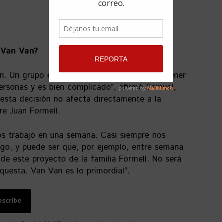
 Van Van?
n. Un grupo es algo bastante difícil de mantener
ersonas y es bien complicado”, afirmó Samuel,
esta decisión no afecta directamente a la
e Juan Formell.
s trabajo en una semana. Casi siempre nos
o, y puede ser que, por ejemplo, entre semana
e este proyecto de la familia Formell. No será
questa. Van Van es lo primordial”.