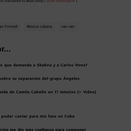
on transfered to MailChimp (
more information
)
an Formell
Música cubana
van van
...
o que demanda a Shakira y a Carlos Vives?
 sobre su separación del grupo Ángeles
vida de Camila Cabello en 17 minutos (+ Video)
a poder cantar para mis fans en Cuba
ación me dio más confianza para componer