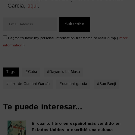
García,
aquí
.
I agree to have my personal information transfered to MailChimp (
more
information
)
Tags:
#
Cuba
#
Dayamis La Musa
#
libro de Osmani García
#
osmani garcia
#
San Benji
Te puede interesar...
El cuarto libro en español más vendido en
Estados Unidos lo escribió una cubana