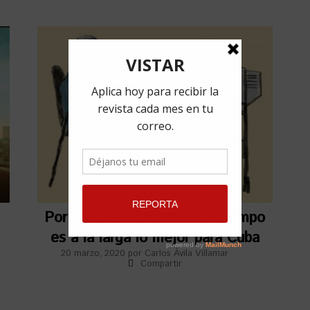
Por qué cerrar fronteras a tiempo
es a la larga lo mejor para Cuba
20 marzo, 2020
por
Carlos Ávila Villamar
Compartir