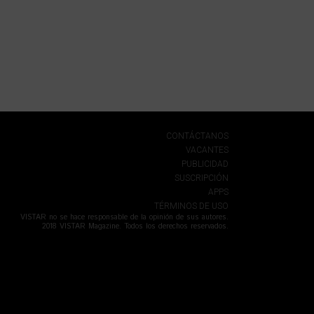
CONTÁCTANOS
VACANTES
PUBLICIDAD
SUSCRIPCIÓN
APPS
TÉRMINOS DE USO
VISTAR no se hace responsable de la opinión de sus autores.
2018 VISTAR Magazine. Todos los derechos reservados.