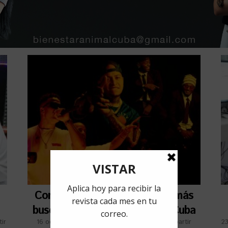
Conoce los artistas cubanos más
buscados en YouTube desde Cuba
ir
16 octubre, 2020
por
Jorge Peré
Compartir
23