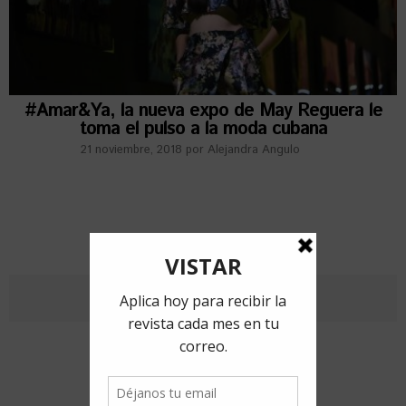
#Amar&Ya, la nueva expo de May Reguera le
toma el pulso a la moda cubana
21 noviembre, 2018
por
Alejandra Angulo
RECIENTES