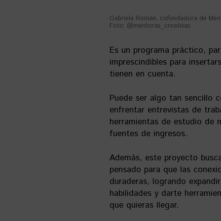
Gabriela Román, cofundadora de Ment
Foto: @mentoras_creativas
Es un programa práctico, par
imprescindibles para inserta
tienen en cuenta.
Puede ser algo tan sencillo c
enfrentar entrevistas de tra
herramientas de estudio de m
fuentes de ingresos.
Además, este proyecto busca
pensado para que las conexio
duraderas, logrando expandir
habilidades y darte herramien
que quieras llegar.