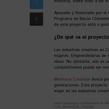
industria, sobre todo a las 
Apoyado y financiado por el
Programa de Becas Chevening
de este proyecto está a pun
¿De qué va el proyect
Las industrias creativas en 
mujeres. Emprendedoras de to
ideas. No obstante, aún es 
competitividad puede ser muy
Mentoras Creativas
busca pot
generaciones. Este proyecto
mujer en las industrias creati
Jania Consuegra, coordinadora de Men
Foto: @mentoras_creativas