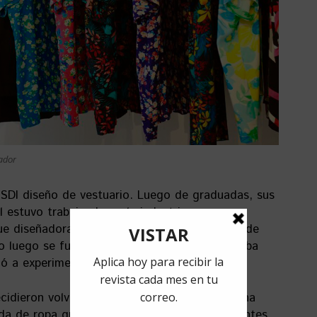
ador
 ISDI diseño de vestuario. Luego de graduadas, sus
 estuvo trabajando en la industria, en
ue diseñadora de vestuario para la compañía de
luego se fue a vivir a New York; Ilse trabajaba
ó a experimentar como artista visual…
idieron volver a juntarse y por una muy buena
enda de ropa que les tomaría dos años y bastantes