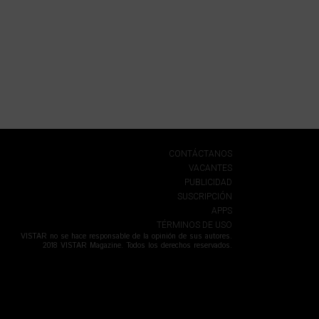
CONTÁCTANOS
VACANTES
PUBLICIDAD
SUSCRIPCIÓN
APPS
TÉRMINOS DE USO
VISTAR no se hace responsable de la opinión de sus autores.
2018 VISTAR Magazine. Todos los derechos reservados.