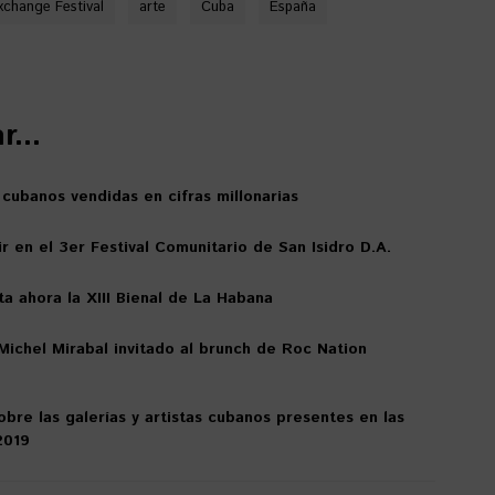
xchange Festival
arte
Cuba
España
...
 cubanos vendidas en cifras millonarias
r en el 3er Festival Comunitario de San Isidro D.A.
a ahora la XIII Bienal de La Habana
o Michel Mirabal invitado al brunch de Roc Nation
bre las galerías y artistas cubanos presentes en las
2019