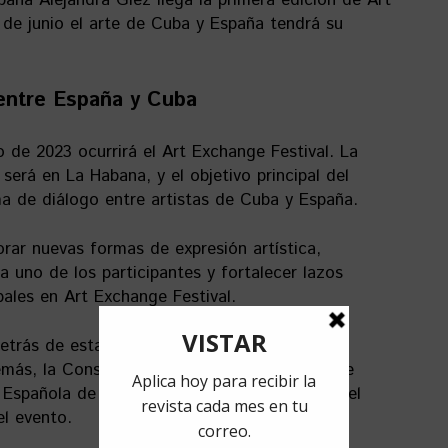
 de junio el arte de Cuba y España tendrá su
 entre España y Cuba
io de 2023 ocurrirá el Art Exchange Festival. La
será en La Habana, y el objetivo principal del
ma de diálogo entre artistas de Cuba y España.
lorar nuevas formas de expresión artística,
a uno de los participantes y fortalecer lazos
ipales en Art Exchange Festival.
detrás de esta
iniciativa
, junto a Galería Taller
más, la Consejería cultural de la Embajada de
Española de Cooperación Internacional para el
el evento.