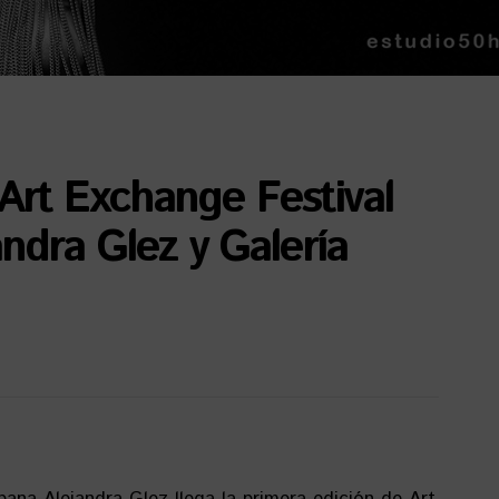
Art Exchange Festival
ndra Glez y Galería
ubana Alejandra Glez llega la primera edición de Art