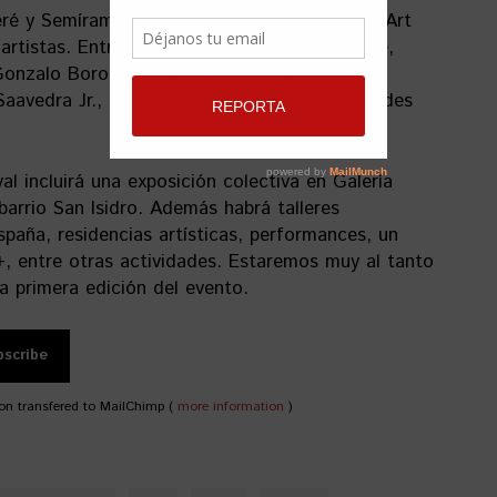
eré y Semíramis González, se presentarán en Art
artistas. Entre ellos estarán Pablo Merchante,
 Gonzalo Borondo, María Lamuy, Carmen Main,
Saavedra Jr., César Saavedra y María de Lourdes
al incluirá una exposición colectiva en Galería
 barrio San Isidro. Además habrá talleres
spaña, residencias artísticas, performances, un
+, entre otras actividades. Estaremos muy al tanto
a primera edición del evento.
on transfered to MailChimp (
more information
)