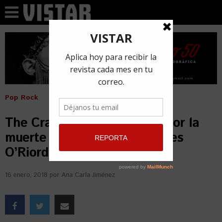
Pop Rock
The Cranberries devastado por la
muerte de su vocalista Dolores
O’Riordan
16 enero, 2018
por
Ana Carla Jiménez