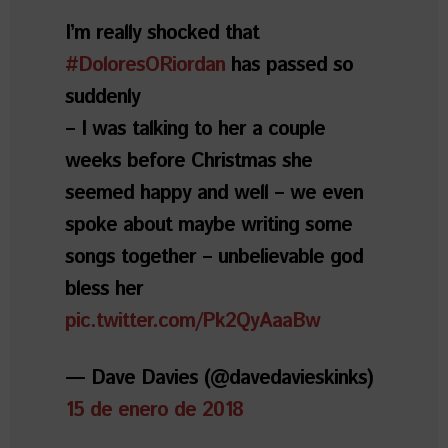
I’m really shocked that
#DoloresORiordan
has passed so
suddenly
– I was talking to her a couple
weeks before Christmas she
seemed happy and well – we even
spoke about maybe writing some
songs together – unbelievable god
bless her
pic.twitter.com/Pk2QyAaaBw
— Dave Davies (@davedavieskinks)
15 de enero de 2018