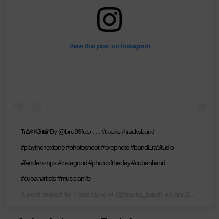
View this post on Instagram
Tr∆¢K$ 📸 By @lore89foto . . . #tracks #tracksband
#playthenextone #photoshoot #lorephoto #bandEraStudio
#fenderamps #instagood #photooftheday #cubanband
#cubanartists #musicianlife
A post shared by
(@tracks_band) on
Tracks Band ⏯️
Apr 24, 2019 at 11:09pm PDT