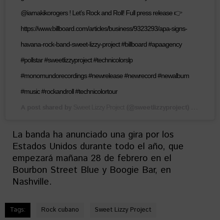
@iamakikorogers ! Let’s Rock and Roll! Full press release 👉
https://www.billboard.com/articles/business/9323293/apa-signs-
havana-rock-band-sweet-lizzy-project #billboard #apaagency
#pollstar #sweetlizzyproject #technicolorslp
#monomundorecordings #newrelease #newrecord #newalbum
#music #rockandroll #technicolortour
A post shared by
(@sweetlizzyproject) on
Sweet Lizzy Project
Feb 26
La banda ha anunciado una gira por los
Estados Unidos durante todo el año, que
empezará mañana 28 de febrero en el
Bourbon Street Blue y Boogie Bar, en
Nashville.
Tags:
Rock cubano
Sweet Lizzy Project