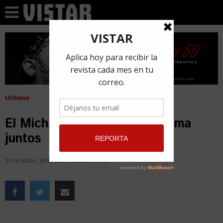
Urbano
El Micha y Wisin preparan tema
juntos
31 octubre, 2018
por
Lorena Ferriol