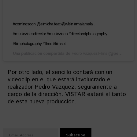
#comingsoon @elmicha feat @wisin #malamala . .
#musicvideodirector #musicvideo #directorofphotography
#filmphotography #films #filmset
Una publicación compartida de
(@pedrovazquezfilms) el
Pedro Vázquez Films
Por otro lado, el sencillo contará con un
videoclip en el que estará involucrado el
realizador Pedro Vázquez, seguramente a
cargo de la dirección. VISTAR estará al tanto
de esta nueva producción.