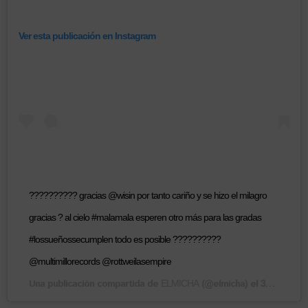
Ver esta publicación en Instagram
?????????? gracias @wisin por tanto cariño y se hizo el milagro
gracias ? al cielo #malamala esperen otro más para las gradas
#lossueñossecumplen todo es posible ??????????
@multimillorecords @rottweilasempire
Una publicación compartida de
(@elmicha) el
ELMICHA
30 Oct, 2018 a las 9:19 PDT