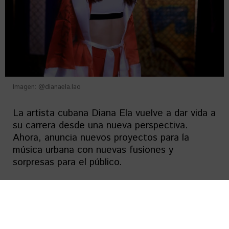
Imagen: @dianaela.lao
La artista cubana Diana Ela vuelve a dar vida a
su carrera desde una nueva perspectiva.
Ahora, anuncia nuevos proyectos para la
música urbana con nuevas fusiones y
sorpresas para el público.
Una artista prometedora
“Cruella” es el nuevo sencillo que acaba de