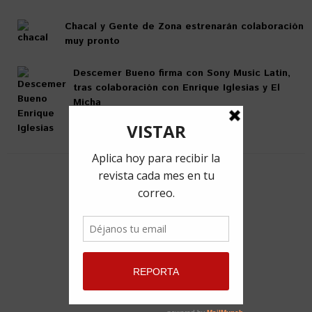
Chacal y Gente de Zona estrenarán colaboración
muy pronto
Descemer Bueno firma con Sony Music Latin,
tras colaboración con Enrique Iglesias y El
Micha