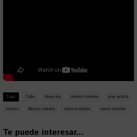
Tags:
Cuba
diana ela
Género Urbano
jove artista
música
Música cubana
música urbana
nuevo sencillo
Te puede interesar...