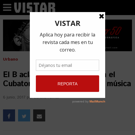
Urbano
El B aclara que no cantará en el
Cubatonazo por respeto a su música
6 junio, 2017
por
Lorena Ferriol