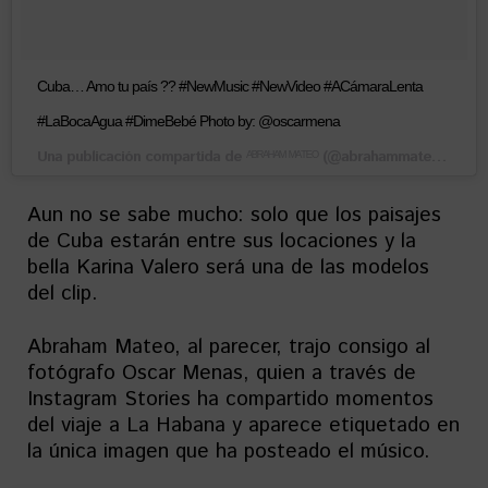
Cuba… Amo tu país ?? #NewMusic #NewVideo #ACámaraLenta
#LaBocaAgua #DimeBebé Photo by: @oscarmena
Una publicación compartida de
(@abrahammateo) el
ᴬᴮᴿᴬᴴᴬᴹ ᴹᴬᵀᴱᴼ
1 J
Aun no se sabe mucho: solo que los paisajes
de Cuba estarán entre sus locaciones y la
bella Karina Valero será una de las modelos
del clip.
Abraham Mateo, al parecer, trajo consigo al
fotógrafo Oscar Menas, quien a través de
Instagram Stories ha compartido momentos
del viaje a La Habana y aparece etiquetado en
la única imagen que ha posteado el músico.