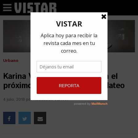
Urbano
Karina Valero será modelo en el
próximo video de Abraham Mateo
4 julio, 2018
por
Redacción VISTAR