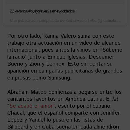
22 veranos #byeforever21 #heydobledos
Una publicación compartida de
(@karinalahabana) el
Karina Valero Tieles
Por otro lado, Karina Valero suma con este
trabajo otra actuación en un video de alcance
internacional, pues antes la vimos en “Súbeme
la radio” junto a Enrique Iglesias, Descemer
Bueno y Zion y Lennox. Esto sin contar su
aparición en campañas publicitarias de grandes
empresas como Samsung.
Abraham Mateo comienza a pegarse entre los
cantantes favoritos en América Latina. El
hit
“
Se acabó el amor”
, escrito por el cubano
Chacal, que el español comparte con Jennifer
López y Yandel lo puso en las listas de
Billboard y en Cuba suena en cada almendrón