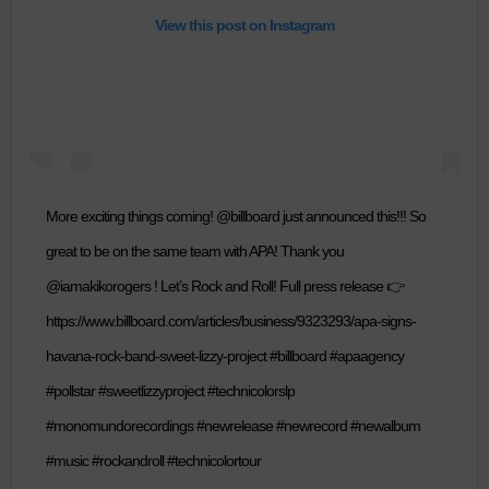
View this post on Instagram
More exciting things coming! @billboard just announced this!!! So
great to be on the same team with APA! Thank you
@iamakikorogers ! Let’s Rock and Roll! Full press release 👉
https://www.billboard.com/articles/business/9323293/apa-signs-
havana-rock-band-sweet-lizzy-project #billboard #apaagency
#pollstar #sweetlizzyproject #technicolorslp
#monomundorecordings #newrelease #newrecord #newalbum
#music #rockandroll #technicolortour