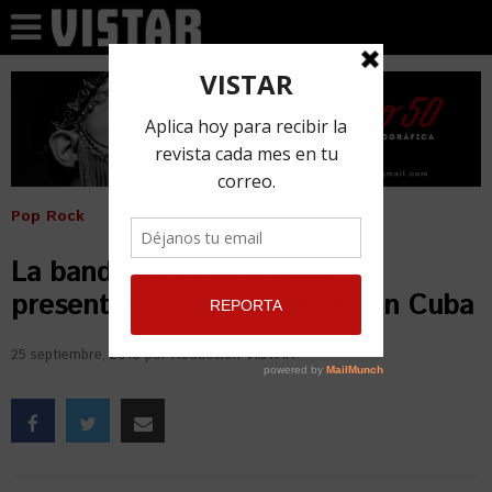
Pop Rock
La banda de rock Blondie se
presentará por primera vez en Cuba
25 septiembre, 2018
por
Redacción VISTAR