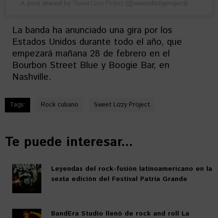
A post shared by
(@sweetlizzyproject) on
Sweet Lizzy Project
Feb 26
La banda ha anunciado una gira por los
Estados Unidos durante todo el año, que
empezará mañana 28 de febrero en el
Bourbon Street Blue y Boogie Bar, en
Nashville.
Tags:
Rock cubano
Sweet Lizzy Project
Te puede interesar...
Leyendas del rock-fusión latinoamericano en la
sexta edición del Festival Patria Grande
BandEra Studio llenó de rock and roll La