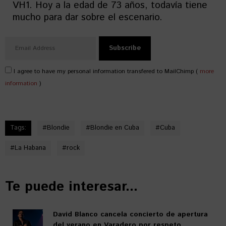
VH1. Hoy a la edad de 73 años, todavía tiene
mucho para dar sobre el escenario.
I agree to have my personal information transfered to MailChimp (
more
information
)
Tags:
#
Blondie
#
Blondie en Cuba
#
Cuba
#
La Habana
#
rock
Te puede interesar...
David Blanco cancela concierto de apertura
del verano en Varadero por respeto