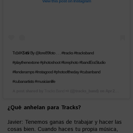
View this post on Instagram
Tr∆¢K$ 📸 By @lore89foto . . . #tracks #tracksband
#playthenextone #photoshoot #lorephoto #bandEraStudio
#fenderamps #instagood #photooftheday #cubanband
#cubanartists #musicianlife
A post shared by
(@tracks_band) on
Tracks Band ⏯️
Apr 24, 2019 at 11:09pm PDT
¿Qué anhelan para Tracks?
Javier: Tenemos ganas de trabajar y hacer las
cosas bien. Cuando haces tu propia música,