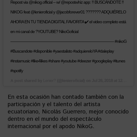
Repost via @nikog.official – w/ @repostwhiz app: ‼️ BUSCÁNDOTE ‼️
NIKOG feat @lenieroficial y @jacobforever01 ??????? ADQUIÉRELO
AHORA EN TU TIENDA DIGITAL FAVORITA ✔️ el video completo está
en mi canal de ?YOUTUBE? NikoGoficial
—————————————————————————— #nikoG
#Buscandote #disponible #yaestalisto #adquiereloYA #daleplay
#instamusic #like4likes #share #youtube #deezer #googleplay #itunes
#spotify
A post shared by
(@lenieroficial) on
Lenier?
Jul 26, 2018 at 12:39pm PDT
En esta ocasión han contado también con la
participación y el talento del artista
ecuatoriano, Nicolás Guerrero, mejor conocido
dentro en el mundo del espectáculo
internacional por el apodo NikoG.