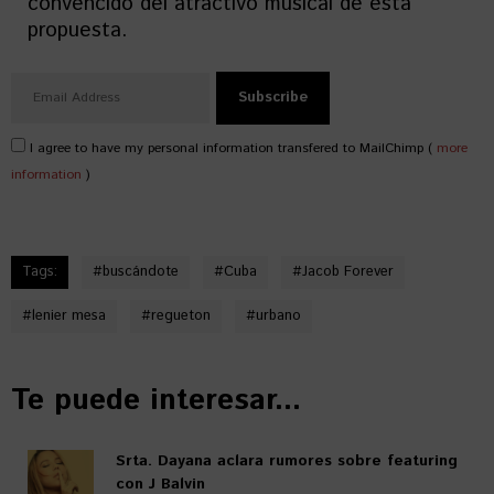
convencido del atractivo musical de esta
propuesta.
I agree to have my personal information transfered to MailChimp (
more
information
)
Tags:
#
buscándote
#
Cuba
#
Jacob Forever
#
lenier mesa
#
regueton
#
urbano
Te puede interesar...
Srta. Dayana aclara rumores sobre featuring
con J Balvin