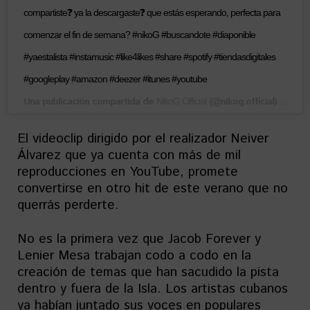
compartiste❓ ya la descargaste❓ que estás esperando, perfecta para
comenzar el fin de semana? #nikoG #buscandote #diaponible
#yaestalista #instamusic #like4likes #share #spotify #tiendasdigitales
#googleplay #amazon #deezer #itunes #youtube
Una publicación compartida de
(@nikog.official) el
NikoG Official
27 Ju
El videoclip dirigido por el realizador Neiver
Álvarez que ya cuenta con más de mil
reproducciones en YouTube, promete
convertirse en otro hit de este verano que no
querrás perderte.
No es la primera vez que Jacob Forever y
Lenier Mesa trabajan codo a codo en la
creación de temas que han sacudido la pista
dentro y fuera de la Isla. Los artistas cubanos
ya habían juntado sus voces en populares