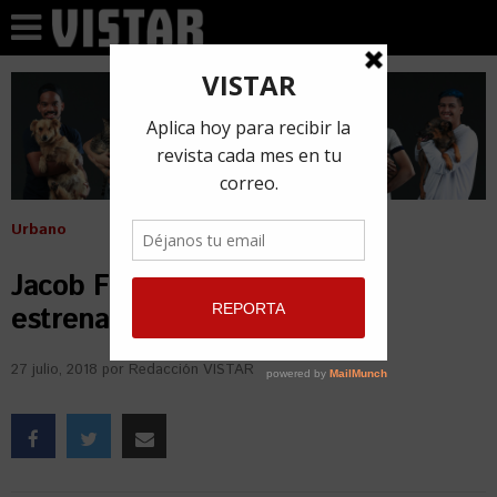
Urbano
Jacob Forever y Lenier Mesa
estrenan nueva colaboración
27 julio, 2018
por
Redacción VISTAR