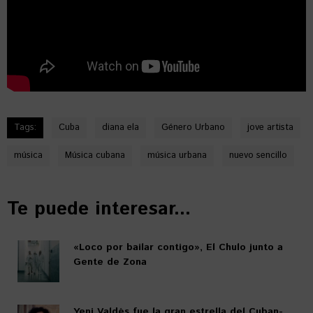
Tags:
Cuba
diana ela
Género Urbano
jove artista
música
Música cubana
música urbana
nuevo sencillo
Te puede interesar...
«Loco por bailar contigo», El Chulo junto a
Gente de Zona
Yeni Valdés fue la gran estrella del Cuban-