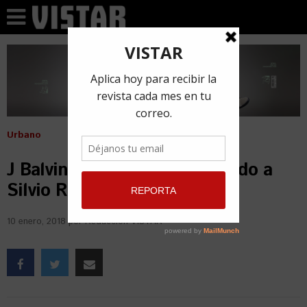
Urbano
J Balvin se divierte escuchando a
Silvio Rodríguez
10 enero, 2018
por
Redacción VISTAR