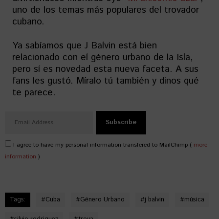
uno de los temas más populares del trovador
cubano.
Ya sabíamos que J Balvin está bien
relacionado con el género urbano de la Isla,
pero sí es novedad esta nueva faceta. A sus
fans les gustó. Míralo tú también y dinos qué
te parece.
I agree to have my personal information transfered to MailChimp (
more
information
)
Tags:
#
Cuba
#
Género Urbano
#
j balvin
#
música