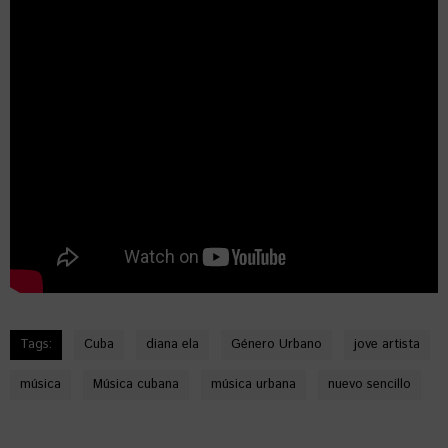
Tags:
Cuba
diana ela
Género Urbano
jove artista
música
Música cubana
música urbana
nuevo sencillo