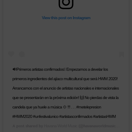
View this post on Instagram
🔊Primeros artistas confirmados❕❕ Empezamos a develar los
primeros ingredientes del ajíaco multicultural que será HWM 2020!
Arrancamos con el anuncio de artistas nacionales e internacionales
que se presentarán en la próxima edición! 🙌 No pierdas de vista la
candela que ya huele a música 🍲 !!! . . . #metelepresion
#HWM2020 #unfestivalunico #artistasconfirmados #artistasHWM
A post shared by
(@havanaworldmusic) on
Havana World Music
Oct 