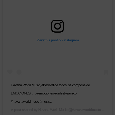
View this post on Instagram
Havana World Music, el festival de todos, se compone de
EMOCIONES! . . . #emociones #unfestivalunico
#havanaworldmusic #musica
A post shared by
(@havanaworldmusic) on
Havana World Music
Oct 