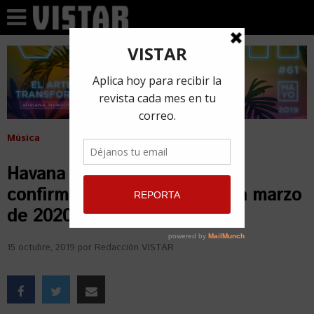
Música
Havana World Music (HWM)
confirma su 7ma edición para marzo
de 2020
15 octubre, 2019
por
Redacción VISTAR