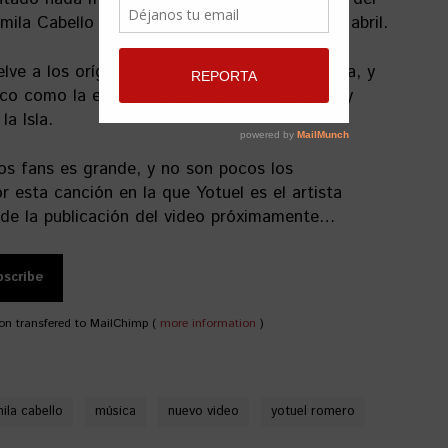
amila Cabello
Familia
, lanzado el pasado 8 de abril.
lve a los orígenes de los dos artistas, a Cuba, y
co como la emigración, muy cercano Yotuel y
a Isla.
os fans es grande, y no son pocos los
 esta canción en la que Yotuel es el artista
 de la publicación del video próximamente…
on transfered to MailChimp (
more information
)
ila cabello
música
nuevo video
yotuel romero