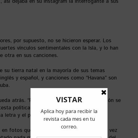
, así dejaba en su Instagram la interrogante a sus
ores, por supuesto, no se hicieron esperar. Los
uertes vínculos sentimentales con la Isla, y lo han
 otra en sus canciones.
e su tierra natal en la mayoría de sus temas
inglés y español, y canciones como “Havana” son
uba.
queda atrás. “Patria y Vida” más que una canción se
testa política, y el más reciente “Lambo en
la letra y el pegajoso ritmo caribeño.
en fotos que muestran un nuevo video, esta vez
ntado nada más, muy probablemente se trata del