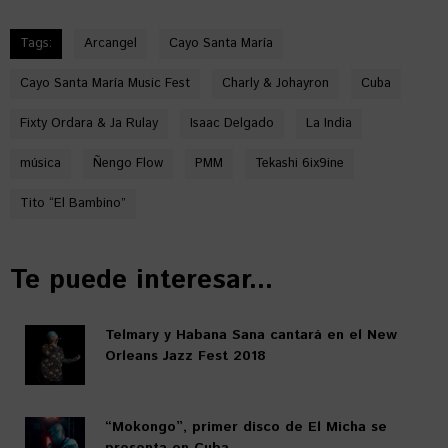
Tags:
Arcangel
Cayo Santa María
Cayo Santa María Music Fest
Charly & Johayron
Cuba
Fixty Ordara & Ja Rulay
Isaac Delgado
La India
música
Ñengo Flow
PMM
Tekashi 6ix9ine
Tito “El Bambino”
Te puede interesar...
Telmary y Habana Sana cantará en el New
Orleans Jazz Fest 2018
“Mokongo”, primer disco de El Micha se
presenta en Cuba