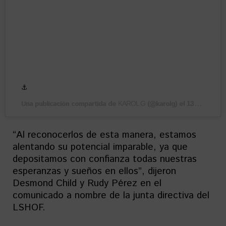
⚓️
Una publicación compartida de
(@karolg) el
KAROL G
13 Ago, 2018 a las 1:09 PDT
“Al reconocerlos de esta manera, estamos
alentando su potencial imparable, ya que
depositamos con confianza todas nuestras
esperanzas y sueños en ellos”, dijeron
Desmond Child y Rudy Pérez en el
comunicado a nombre de la junta directiva del
LSHOF.