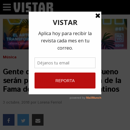
Música
Gente de Zona y Descemer Bueno
serán premiados por el Salón de la
Fama de los Compositores Latinos
3 octubre, 2018
por
Lorena Ferriol