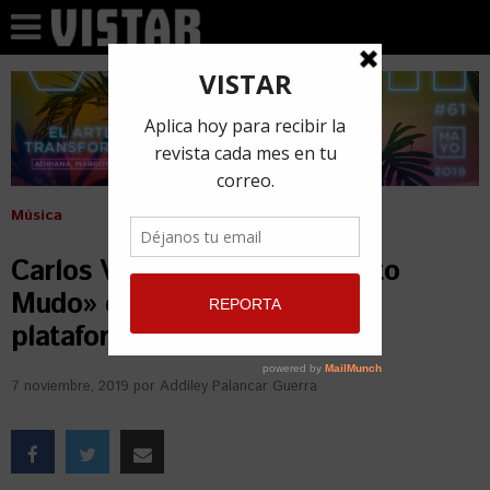
Música
Carlos Varela lanzará «El Grito
Mudo» este viernes en las
plataformas digitales
7 noviembre, 2019
por
Addiley Palancar Guerra