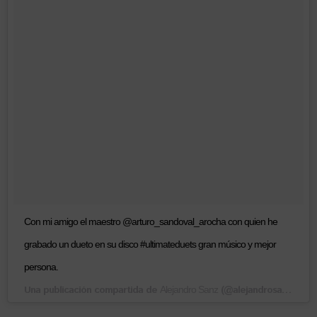
Con mi amigo el maestro @arturo_sandoval_arocha con quien he
grabado un dueto en su disco #ultimateduets gran músico y mejor
persona.
Una publicación compartida de
(@alejandrosanz) el
Alejandro Sanz
29