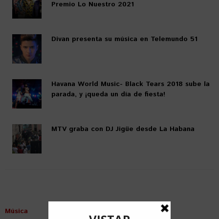
Premio Lo Nuestro 2021
Divan presenta su música en Telemundo 51
Havana World Music- Black Tears 2018 sube la
parada, y ¡queda un día de fiesta!
MTV graba con DJ Jigüe desde La Habana
Música