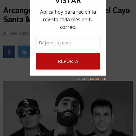
Arcangel y otros artistas en el Cayo
Santa María Music Fest
28 junio, 2023
por
Redacción VISTAR