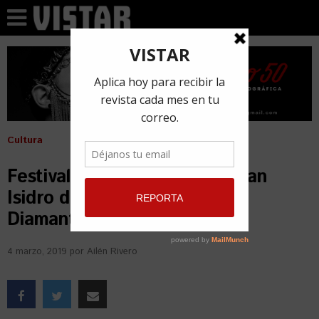
Cultura
Festival de la Mujer llega a San
Isidro de la mano de CuCu
Diamantes (+Programa)
4 marzo, 2019
por
Ailén Rivero