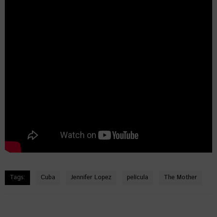
Tags:
Cuba
Jennifer Lopez
película
The Mother