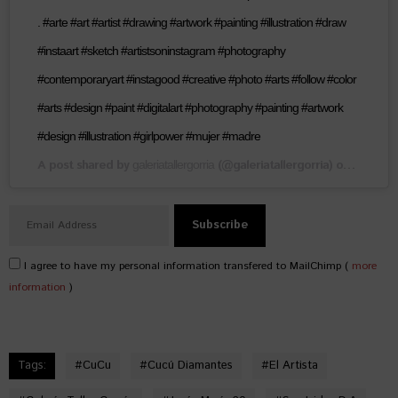
. #arte #art #artist #drawing #artwork #painting #illustration #draw
#instaart #sketch #artistsoninstagram #photography
#contemporaryart #instagood #creative #photo #arts #follow #color
#arts #design #paint #digitalart #photography #painting #artwork
#design #illustration #girlpower #mujer #madre
A post shared by
(@galeriatallergorria) on
galeriatallergorria
Mar 4, 2
I agree to have my personal information transfered to MailChimp (
more
information
)
Tags:
#
CuCu
#
Cucú Diamantes
#
El Artista