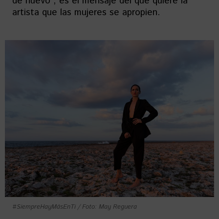
de nuevo”, es el mensaje del que quiere la
artista que las mujeres se apropien.
#SiempreHayMásEnTi / Foto: May Reguera