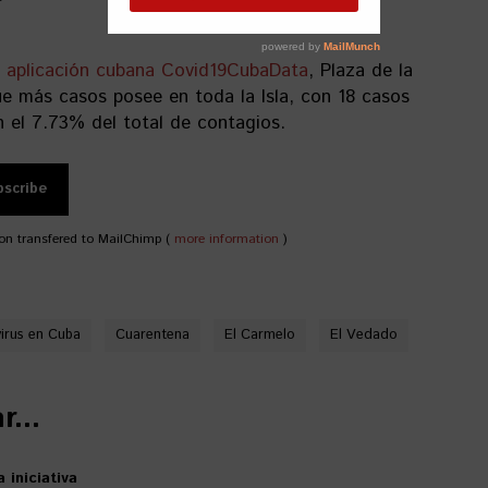
aplicación cubana Covid19CubaData
, Plaza de la
ue más casos posee en toda la Isla, con 18 casos
 el 7.73% del total de contagios.
on transfered to MailChimp (
more information
)
irus en Cuba
Cuarentena
El Carmelo
El Vedado
...
 iniciativa