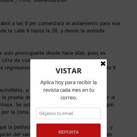
 abril a las 8 pm comenzará el aislamiento para esa
de la calle 6 hasta la 28, y desde la avenida
a sido preocupante desde hace días, pues es
 cifra de contagiados por contactos con
e regresaron desde el exterior, con un total de 8
cindibles, a los que se les extenderá un
la prueba del virus, nadie podrá salir ni entrar al
ntena. Se establecerán de 4 a 6 salidas y ningún
 por la zona.
ue la población contará con abastecimientos, y
garán del saneamiento y el control de las aguas