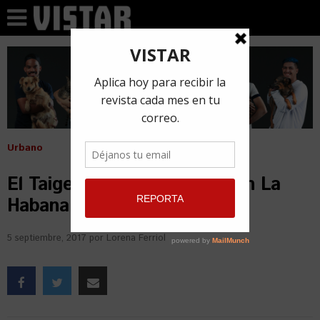
Urbano
El Taiger cantó en Miami y en La
Habana el mismo día
5 septiembre, 2017
por
Lorena Ferriol