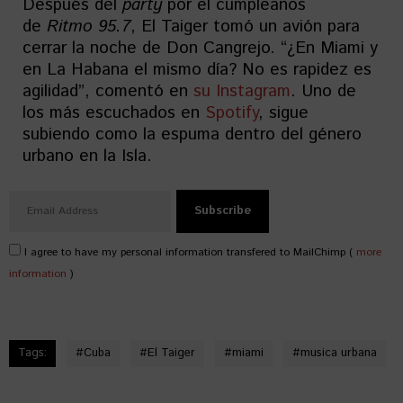
Después del
party
por el cumpleaños
de
Ritmo 95.7
, El Taiger tomó un avión para
cerrar la noche de Don Cangrejo. “¿En Miami y
en La Habana el mismo día? No es rapidez es
agilidad”, comentó en
su Instagram
. Uno de
los más escuchados en
Spotify
, sigue
subiendo como la espuma dentro del género
urbano en la Isla.
I agree to have my personal information transfered to MailChimp (
more
information
)
Tags:
#
Cuba
#
El Taiger
#
miami
#
musica urbana