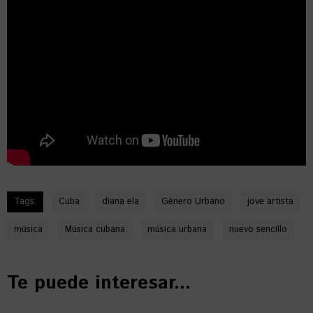
Tags:
Cuba
diana ela
Género Urbano
jove artista
música
Música cubana
música urbana
nuevo sencillo
Te puede interesar...