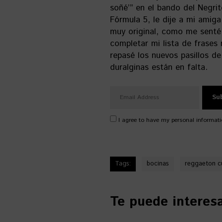
soñé’” en el bando del Negrit
Fórmula 5, le dije a mi amiga
muy original, como me senté
completar mi lista de frases 
repasé los nuevos pasillos d
duralginas están en falta.
I agree to have my personal informati
Tags:
bocinas
reggaeton c
Te puede interesar