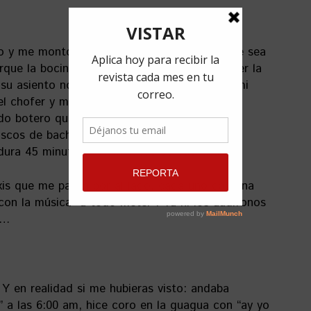
ro y me monto alante. “Las rancheras o lo que sea
ue la bocina siempre está al final y el chofer la
su asiento no se escucha…” -yo planeando mi
el chofer y me quedo sorda, ¡la bocina está
do botero que se respete, si no escucha
discos de bachata de Romeo Santos y Prince
dura 45 minutos. ¡45 minutos de bachata!
axis que me pasan por al lado, cada uno con una
con la música “a todo meter”. Ya ni los audífonos
o…
Y en realidad si me hubieras visto: andaba
 a las 6:00 am, hice coro en la guagua con “ay yo