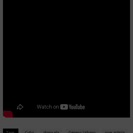
Tags:
Cuba
diana ela
Género Urbano
jove artista