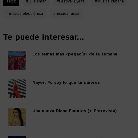
Tags:
#
Dj alemán
#
Festival Eyeife
#
Música cubana
#
música electrónica
#
musica fusion
Te puede interesar...
Los temas más «pegao’s» de la semana
Nayer: Yo soy lo que tú quieres
Una nueva Diana Fuentes (+ Entrevista)