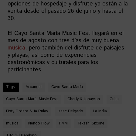
opciones de hospedaje y disfrute ya están a la
venta desde el pasado 26 de junio y hasta el
30.
El Cayo Santa María Music Fest llegará en el
mes de agosto con tres días de muy buena
música
, pero también del disfrute de paisajes
y playas, así como de experiencias
gastronómicas y culturales para los
participantes.
Tags:
Arcangel
Cayo Santa María
Cayo Santa María Music Fest
Charly & Johayron
Cuba
Fixty Ordara & Ja Rulay
Isaac Delgado
La India
música
Ñengo Flow
PMM
Tekashi 6ix9ine
Tito “El Bambino”