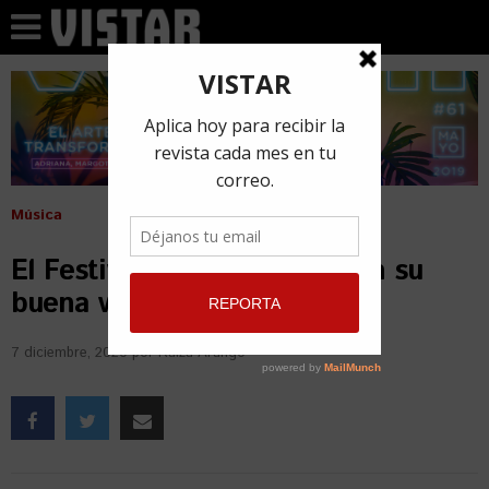
Música
El Festival Eyeife regresa con su
buena vibra este 2020
7 diciembre, 2020
por
Raiza Arango