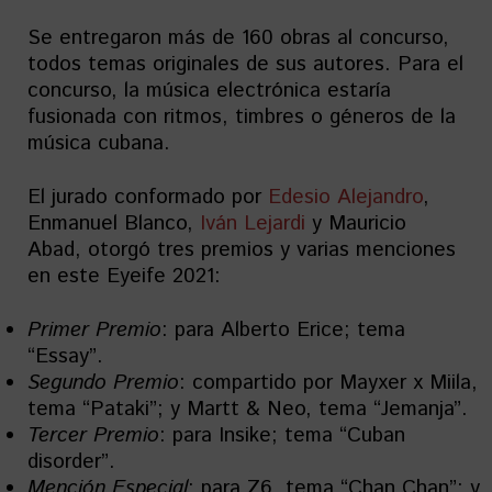
Se entregaron más de 160 obras al concurso,
todos temas originales de sus autores. Para el
concurso, la música electrónica estaría
fusionada con ritmos, timbres o géneros de la
música cubana.
El jurado conformado por
Edesio Alejandro
,
Enmanuel Blanco,
Iván Lejardi
y Mauricio
Abad, otorgó tres premios y varias menciones
en este Eyeife 2021:
Primer Premio
: para Alberto Erice; tema
“Essay”.
Segundo Premio
: compartido por Mayxer x Miila,
tema “Pataki”; y Martt & Neo, tema “Jemanja”.
Tercer Premio
: para Insike; tema “Cuban
disorder”.
Mención Especial
: para Z6, tema “Chan Chan”; y