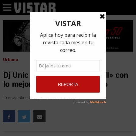
Urbano
Dj Unic lanza «Experimento III» con
lo mejor del reguetón cubano
19 noviembre, 2019
por
Redacción VISTAR