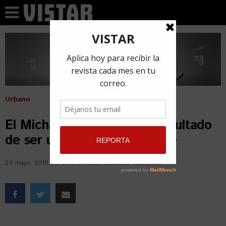
Urbano
El Micha: Estoy viendo el resultado
de ser un ganador de la calle
24 mayo, 2018
por
Jose Ernesto González Mosquera