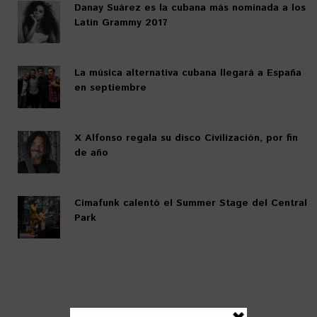
Danay Suárez es la cubana más nominada a los
Latin Grammy 2017
La música alternativa cubana llegará a España
en septiembre
X Alfonso regala su disco Civilización, por fin
de año
Cimafunk calentó el Summer Stage del Central
Park