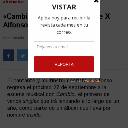
Alternativa
«Cambio»: el primer single de X
Alfonso en ocho años
23 septiembre, 2019
por
Redacción VISTAR
El cantante y multinstrumentista X Alfonso
regresa el próximo 27 de septiembre a la
escena musical con
Cambio,
el primero de
vario
s singles
que irá lanzando a lo largo de un
año, como parte de un álbum que lleva por
nombre
Inside
.