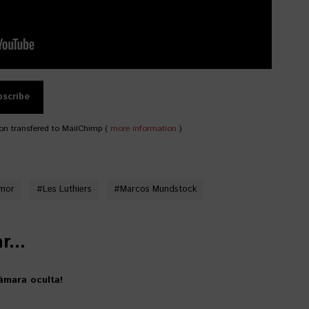
on transfered to MailChimp (
more information
)
mor
#
Les Luthiers
#
Marcos Mundstock
...
ámara oculta!