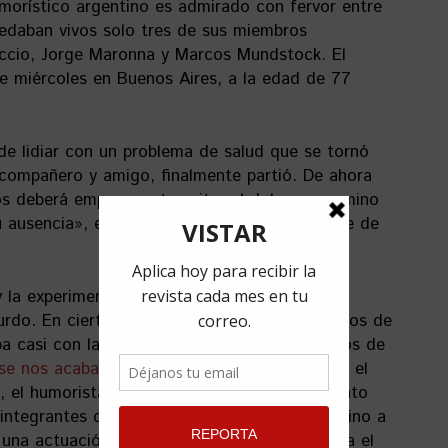
umorístico argentino es admirado con fervor entre
edaban vivos solo tres de sus miembros
ccio, Jorge Maronna y Marcos Mundstock. El
te miércoles en Buenos Aires, a la edad de 77
e lidiar con un problema de salud que se tornó
o compañero y amigo, finalmente partió. De ahora
s deberá empezar a transitar el doloroso camino
su ausencia», expresó un comunicado a nombre de
y la experimentación musical con un humor
surdo. En ciertos círculos, muchos de sus juegos de
a casi con la misma facilidad que los diálogos de
se nos acababa de ir Juan Padrón
hace poco, el
 el humorista creador creador de Astérix. Dato
integrantes de Les Luthiers, Ernesto Acher, vino a
una actuación con Virulo en el Karl Marx para el