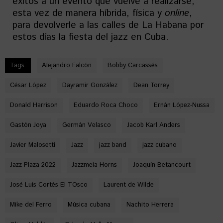
éxitos a un evento que vuelve a realizarse,
esta vez de manera híbrida, física y
online
,
para devolverle a las calles de La Habana por
estos días la fiesta del jazz en Cuba.
Tags:
Alejandro Falcón
Bobby Carcassés
César López
Dayramir González
Dean Torrey
Donald Harrison
Eduardo Roca Choco
Ernán López-Nussa
Gastón Joya
Germán Velasco
Jacob Karl Anders
Javier Malosetti
Jazz
jazz band
jazz cubano
Jazz Plaza 2022
Jazzmeia Horns
Joaquín Betancourt
José Luis Cortés El TOsco
Laurent de Wilde
Mike del Ferro
Música cubana
Nachito Herrera