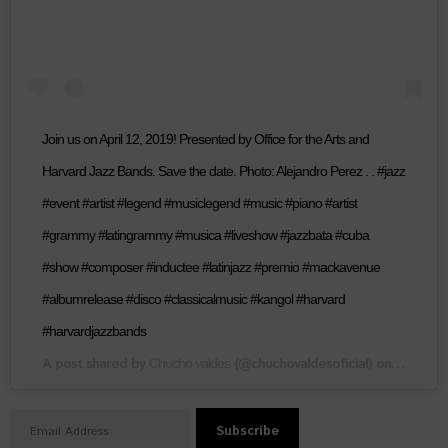
Join us on April 12, 2019! Presented by Office for the Arts and
Harvard Jazz Bands. Save the date. Photo: Alejandro Perez . . #jazz
#event #artist #legend #musiclegend #music #piano #artist
#grammy #latingrammy #musica #liveshow #jazzbata #cuba
#show #composer #inductee #latinjazz #premio #mackavenue
#albumrelease #disco #classicalmusic #kangol #harvard
#harvardjazzbands
A post shared by
(@chuchovaldesoficial) on
Chucho valdes
Mar 25, 