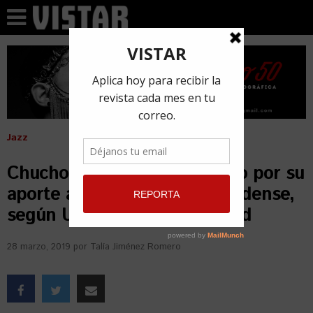
Jazz
Chucho Valdés es reconocido por su
aporte a la música estadounidense,
según Universidad de Harvard
28 marzo, 2019
por
Talía Jiménez Romero