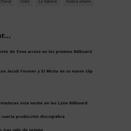
 Chacal
Cuba
La Habana
musica urbana
...
ente de Zona arrasó en los premios Billboard
icen Jacob Forever y El Micha en su nuevo clip
tadores esta noche en los Latin Billboard
u cuarta producción discográfica
 tras salir de prisión