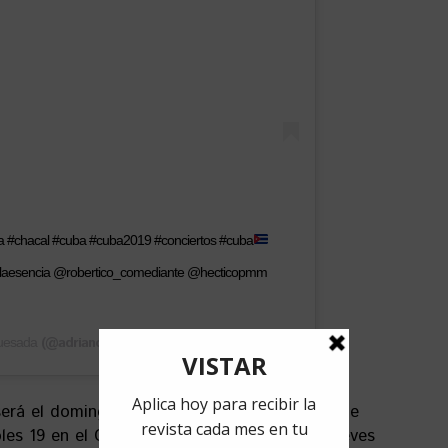
ra #chacal #cuba #cuba2019 #conciertos #cuba
laesencia @robertico_comediante @hecticopmm
(@adrianodjcuba) on
Quesada
Dec 13, 2018 at 11:48pm PST
erá el domingo 15 de diciembre en la Plaza de
oles 19 en el Costa Sur de Cienfuegos y el jueves