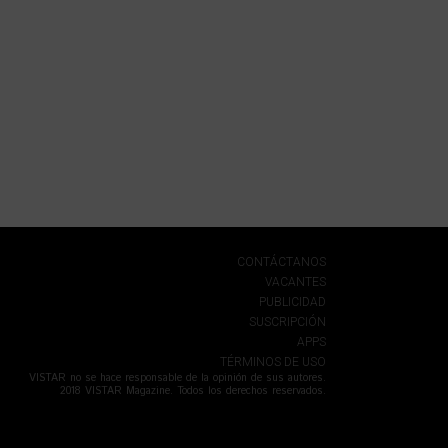
CONTÁCTANOS
VACANTES
PUBLICIDAD
SUSCRIPCIÓN
APPS
TÉRMINOS DE USO
VISTAR no se hace responsable de la opinión de sus autores.
2018 VISTAR Magazine. Todos los derechos reservados.