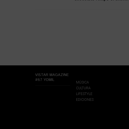
VISTAR MAGAZINE
#67 YOMIL
MÚSICA
CULTURA
LIFESTYLE
EDICIONES