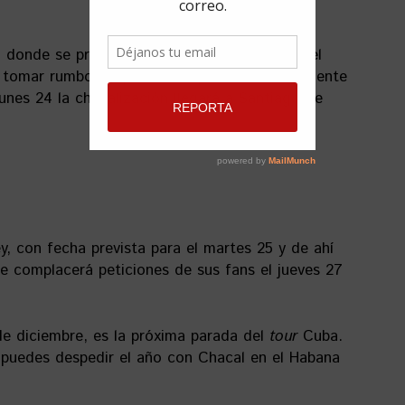
o donde se presentará el 22 de diciembre en el
a tomar rumbo después a las provincias del oriente
lunes 24 la chacalización llegará a Santiago de
, con fecha prevista para el martes 25 y de ahí
de complacerá peticiones de sus fans el jueves 27
 de diciembre, es la próxima parada del
tour
Cuba.
, puedes despedir el año con Chacal en el Habana