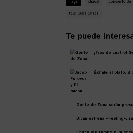
Tags:
chacal
concierto de
tour Cuba Chacal
Te puede interesar
¡Tres de cuatro! G
Échale al plato, d
Gente de Zona serán presen
Divan estrena «Feeling», s
Chocolate rompe el silencio