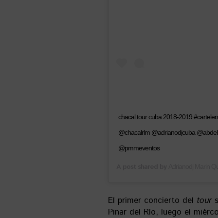
chacal tour cuba 2018-2019 #cartele
@chacalrlm @adrianodjcuba @abdel
@pmmeventos
A post shared by
Adrianodj Marin 
El primer concierto del
tour
s
Pinar del Río, luego el miérc