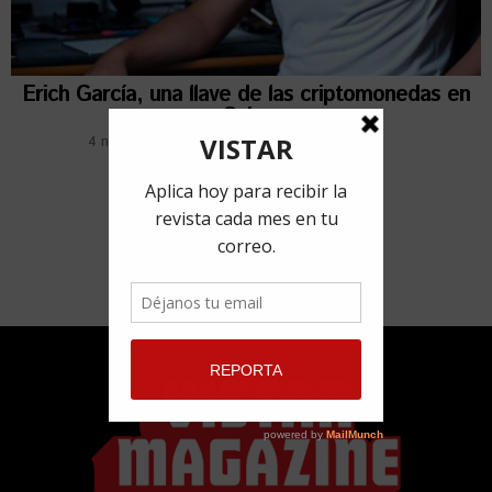
Erich García, una llave de las criptomonedas en
Cuba
4 noviembre, 2021
por
Rocío Ramos Suárez