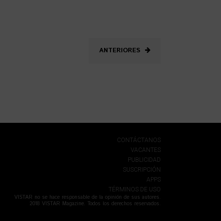
ANTERIORES
CONTÁCTANOS
VACANTES
PUBLICIDAD
SUSCRIPCIÓN
APPS
TÉRMINOS DE USO
VISTAR no se hace responsable de la opinión de sus autores.
2018 VISTAR Magazine. Todos los derechos reservados.