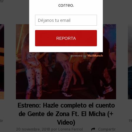
ir
Estreno: Hazle completo el cuento
de Gente de Zona Ft. El Micha (+
ir
Video)
1
20 noviembre, 2018
por
Lorena Ferriol
Compartir