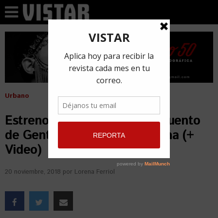
Urbano
Estreno: Hazle completo el cuento
de Gente de Zona Ft. El Micha (+
Video)
20 noviembre, 2018
por
Lorena Ferriol