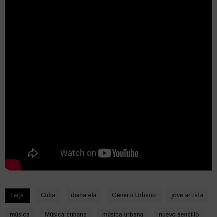
Tags:
Cuba
diana ela
Género Urbano
jove artista
música
Música cubana
música urbana
nuevo sencillo