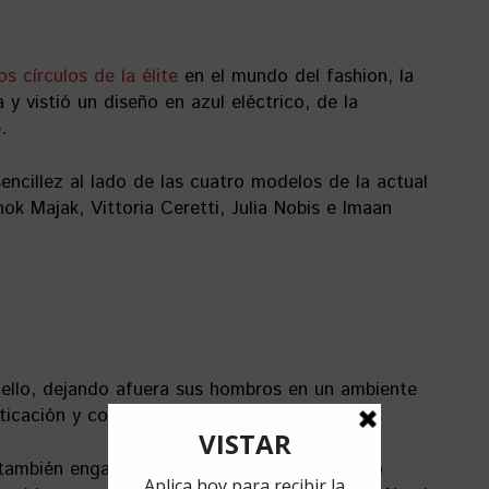
s círculos de la élite
en el mundo del fashion, la
 y vistió un diseño en azul eléctrico, de la
.
encillez al lado de las cuatro modelos de la actual
ok Majak, Vittoria Ceretti, Julia Nobis e Imaan
cuello, dejando afuera sus hombros en un ambiente
ticación y contemporaneidad de su look.
también engalanaron a otras celebrities como