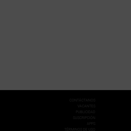
CONTÁCTANOS
VACANTES
PUBLICIDAD
SUSCRIPCIÓN
APPS
TÉRMINOS DE USO