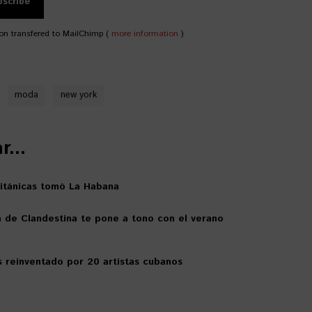
on transfered to MailChimp (
more information
)
moda
new york
...
británicas tomó La Habana
n de Clandestina te pone a tono con el verano
s reinventado por 20 artistas cubanos