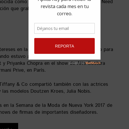
nocida como San Vicente, interpretó «All You Need
nción que grabó para la campaña del perfume.
ereses en la moda y la joyería como respaldo para
uando estuvo al lado de otras famosas como
t y Priyanka Chopra en el show de Alta Costura
mani Prive, en París.
Tiffany & Co compartió también con las actrices
 las modelos Doutzen Kroes, Julia Nobis.
s en la Semana de la Moda de Nueva York 2017 de
shows de firmas de importantes diseñadores.