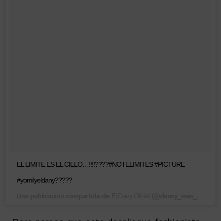
EL LIMITE ES EL CIELO…!!!!????#NOTELIMITES #PICTURE
#yomilyeldany?????
Una publicación compartida de
(@danny_mas_duro) el
El Dany Oficial