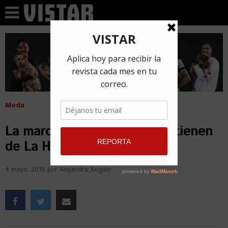
Moda
La marca Supreme, el todos tienen
de La Habana
4 mayo, 2018
por
Alejandra Angulo