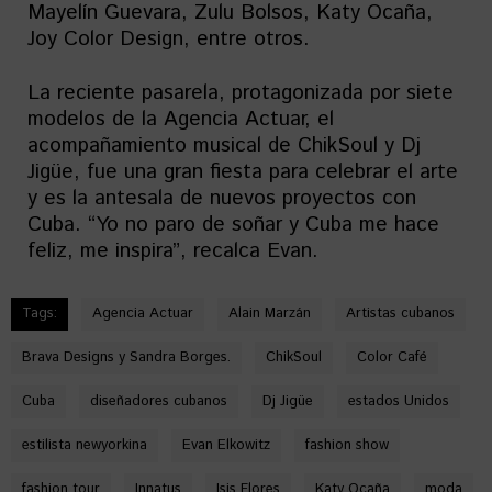
Mayelín Guevara, Zulu Bolsos, Katy Ocaña,
Joy Color Design, entre otros.
La reciente pasarela, protagonizada por siete
modelos de la Agencia Actuar, el
acompañamiento musical de ChikSoul y Dj
Jigüe, fue una gran fiesta para celebrar el arte
y es la antesala de nuevos proyectos con
Cuba. “Yo no paro de soñar y Cuba me hace
feliz, me inspira”, recalca Evan.
Tags:
Agencia Actuar
Alain Marzán
Artistas cubanos
Brava Designs y Sandra Borges.
ChikSoul
Color Café
Cuba
diseñadores cubanos
Dj Jigüe
estados Unidos
estilista newyorkina
Evan Elkowitz
fashion show
fashion tour
Innatus
Isis Flores
Katy Ocaña
moda