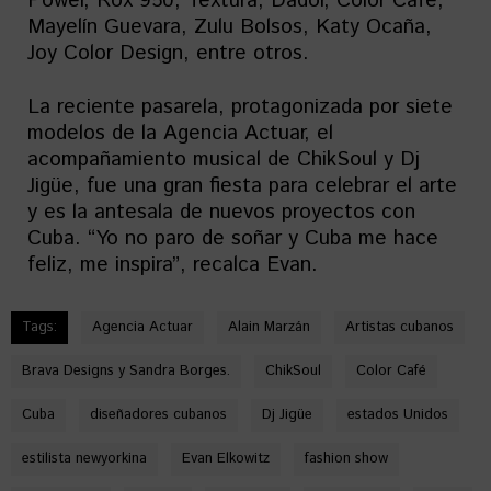
Power, Rox 950, Textura, Dador, Color Café,
Mayelín Guevara, Zulu Bolsos, Katy Ocaña,
Joy Color Design, entre otros.
La reciente pasarela, protagonizada por siete
modelos de la Agencia Actuar, el
acompañamiento musical de ChikSoul y Dj
Jigüe, fue una gran fiesta para celebrar el arte
y es la antesala de nuevos proyectos con
Cuba. “Yo no paro de soñar y Cuba me hace
feliz, me inspira”, recalca Evan.
Tags:
Agencia Actuar
Alain Marzán
Artistas cubanos
Brava Designs y Sandra Borges.
ChikSoul
Color Café
Cuba
diseñadores cubanos
Dj Jigüe
estados Unidos
estilista newyorkina
Evan Elkowitz
fashion show