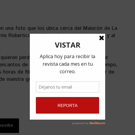
on una foto que los ubica cerca del Malecón de La
te Robertico, subió una imagen junto a ellos y al
 quieren perder el tiempo! Han sabido disfrutar
encantos de la ciudad te dejan siempre un tiempo,
as horas de filmación puedas pasear y disfrutar de
l de nuestra gente y nuestra ciudad.