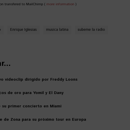
on transfered to MailChimp (
more information
)
o
Enrique Iglesias
musica latina
subeme la radio
...
o videoclip dirigido por Freddy Loons
scos de oro para Yomil y El Dany
e su primer concierto en Miami
e de Zona para su próximo tour en Europa