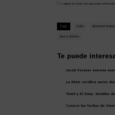
I agree to have my personal informati
Tags:
Cuba
desceme buen
zion y lennox
Te puede interesar
Jacob Forever estrena nuev
La RIAA certifica varios di
Yomil y El Dany: detalles d
Conoce las fechas de Gent