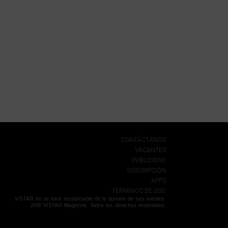
CONTÁCTANOS
VACANTES
PUBLICIDAD
SUSCRIPCIÓN
APPS
TÉRMINOS DE USO
VISTAR no se hace responsable de la opinión de sus autores.
2018 VISTAR Magazine. Todos los derechos reservados.