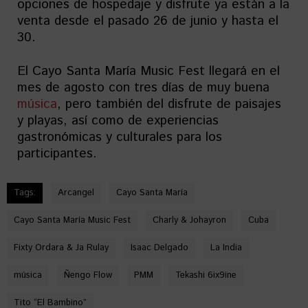
opciones de hospedaje y disfrute ya están a la
venta desde el pasado 26 de junio y hasta el
30.
El Cayo Santa María Music Fest llegará en el
mes de agosto con tres días de muy buena
música
, pero también del disfrute de paisajes
y playas, así como de experiencias
gastronómicas y culturales para los
participantes.
Tags:
Arcangel
Cayo Santa María
Cayo Santa María Music Fest
Charly & Johayron
Cuba
Fixty Ordara & Ja Rulay
Isaac Delgado
La India
música
Ñengo Flow
PMM
Tekashi 6ix9ine
Tito “El Bambino”