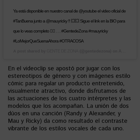
Ya está disponible en nuestro canal de @youtube el video oficial de
#TanBuena junto a @mauyricky !! 💥💥 Sigue el link en la BIO para
que lo veas completo 👆🏾 . . . #GentedeZona #mauyricky
#LoMejorQueSuenaAhora #OTRACOSA
A post shared by
(@gentedezona) on
GENTE DE ZONA
Aug 15, 2019 at 9:03am PDT
En el videoclip se apostó por jugar con los
estereotipos de género y con imágenes estilo
cómic para regalar un producto entretenido,
visualmente atractivo, donde disfrutamos de
las actuaciones de los cuatro intérpretes y las
modelos que los acompañan. La unión de dos
dúos en una canción (Randy y Alexander, y
Mau y Ricky) da como resultado el contraste
vibrante de los estilos vocales de cada uno.