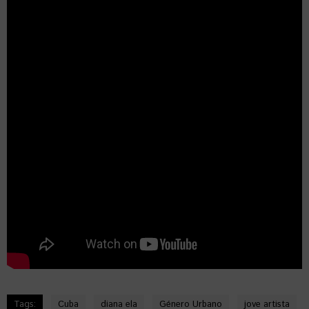
Tags:
Cuba
diana ela
Género Urbano
jove artista