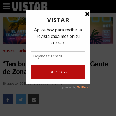
Música
Urbano
“Tan buena”, nuevo video de Gente
de Zona, junto a Mau y Ricky
16 agosto, 2019
por
Redacción VISTAR