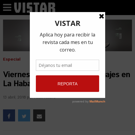
Especial
Viernes 13… de suerte y tatuajes en
La Habana
13 abril, 2018
por
Ailén Rivero