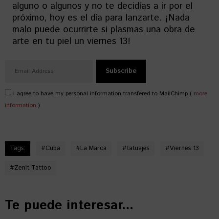
alguno o algunos y no te decidías a ir por el
próximo, hoy es el día para lanzarte. ¡Nada
malo puede ocurrirte si plasmas una obra de
arte en tu piel un viernes 13!
I agree to have my personal information transfered to MailChimp (
more
information
)
Tags:
#
Cuba
#
La Marca
#
tatuajes
#
Viernes 13
#
Zenit Tattoo
Te puede interesar...