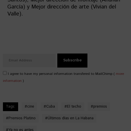
García) y Mejor dirección de arte (Vivian del
Valle).
I agree to have my personal information transfered to MailChimp (
more
information
)
Tags:
#
cine
#
Cuba
#
El techo
#
premios
#
Premios Platino
#
Últimos días en La Habana
#
Ya no es antes