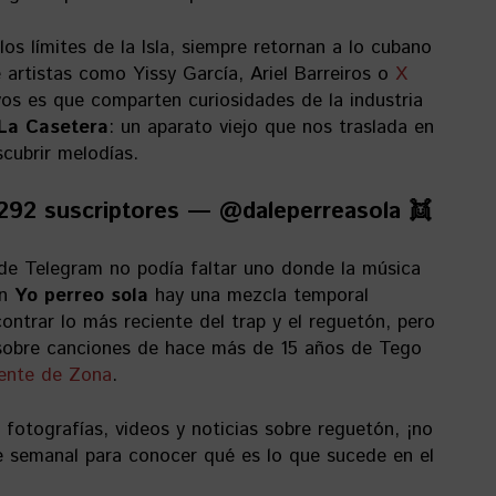
os límites de la Isla, siempre retornan a lo cubano
 artistas como Yissy García, Ariel Barreiros o
X
vos es que comparten curiosidades de la industria
La Casetera
: un aparato viejo que nos traslada en
scubrir melodías.
292 suscriptores — @daleperreasola 👯
 de Telegram no podía faltar uno donde la música
En
Yo perreo sola
hay una mezcla temporal
ntrar lo más reciente del trap y el reguetón, pero
 sobre canciones de hace más de 15 años de Tego
ente de Zona
.
fotografías, videos y noticias sobre reguetón, ¡no
e semanal para conocer qué es lo que sucede en el