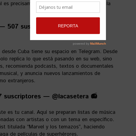
es precisamente un viaje por el universo de la
 507 suscriptores —
a desde Cuba tiene su espacio en Telegram. Desde
olo replica lo que está pasando en su web, sino
, recomienda podcasts, textos o documentales
 musical, y anuncia nuevos lanzamientos de
mo extranjeros.
 suscriptores — @lacasetera 📻
este es tu canal. Aquí se preparan listas de música
onadas con artistas o con un tema en específico.
list titulada “Marvel y los temazos”, haciendo
aga de películas de superhérores.