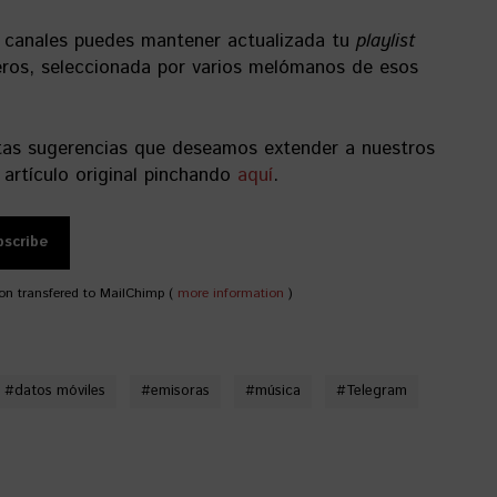
 canales puedes mantener actualizada tu
playlist
eros, seleccionada por varios melómanos de esos
tas sugerencias que deseamos extender a nuestros
 artículo original pinchando
aquí
.
on transfered to MailChimp (
more information
)
#
datos móviles
#
emisoras
#
música
#
Telegram