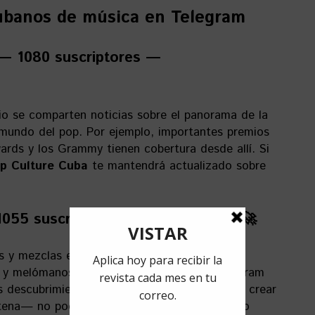
ubanos de música en Telegram
— 1080 suscriptores —
rio se comparten noticias sobre el panorama de la
 mundo del pop. Por ejemplo, importantes premios
rds y los Grammy tienen cobertura desde allí. Si
p Culture Cuba
te mantendrá actualizado sobre
055 suscriptores — @lanaveradio 🚀
s y mezclas es la esencia de
La Nave
. Este
s y melómanos que decidieron convertir Telegram
us descubrimientos e innovaciones musicales y crear
ena— no podían hacer en vivo, con el público