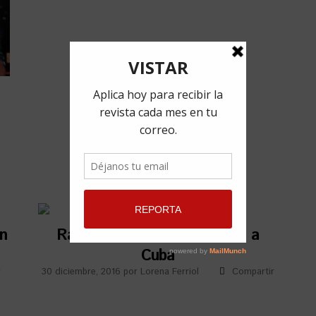
n
Raúl de Molina, de Univisión a
Cuba
r
30 diciembre, 2016
por
Lorena Ferriol
Compartir