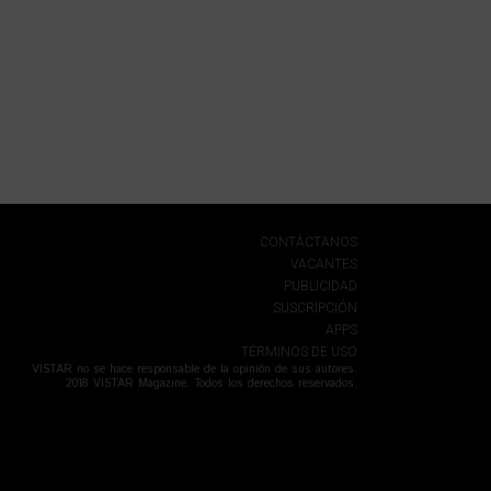
CONTÁCTANOS
VACANTES
PUBLICIDAD
SUSCRIPCIÓN
APPS
TÉRMINOS DE USO
VISTAR no se hace responsable de la opinión de sus autores.
2018 VISTAR Magazine. Todos los derechos reservados.