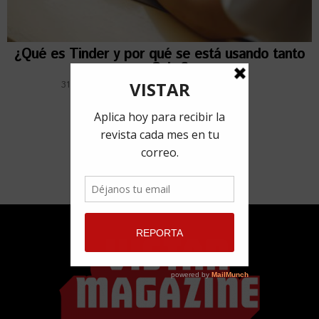
¿Qué es Tinder y por qué se está usando tanto
en Cuba?
31 mayo, 2019
por
Adriana Marcelo Costa