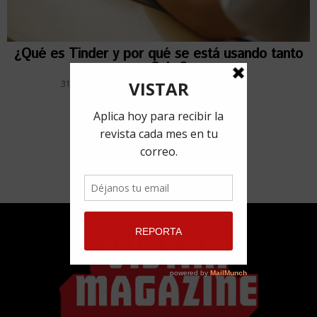
¿Qué es Tinder y por qué se está usando tanto
en Cuba?
31 mayo, 2019
por
Adriana Marcelo Costa